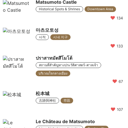
Matsumoto Castle
Historical Spots & Shrines
Downtown Area
134
마츠모토성
사적
시내 지구
133
ปราสาทมัตสึโมโต้
สถานที่สำคัญทางประวัติศาสตร์-ศาลเจ้า
บริเวณใจกลางเมือง
67
松本城
古跡與神社
市區
107
Le Château de Matsumoto