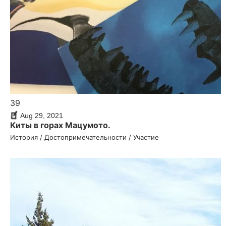
39
Aug 29, 2021
Киты в горах Мацумото.
История / Достопри­ме­ча­тель­но­сти / Участие