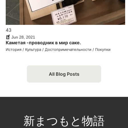
43
Jun 28, 2021
Каметая -проводник в мир саке.
История / Культура / Достопри­ме­ча­тель­но­сти / Покупки
All Blog Posts
新まつもと物語