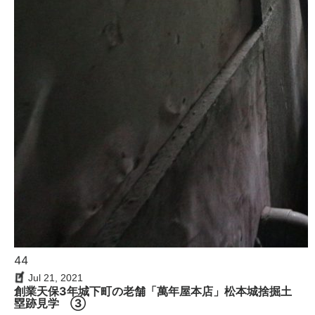
44
Jul 21, 2021
創業天保3年城下町の老舗「萬年屋本店」松本城捨掘土
塁跡見学 ③