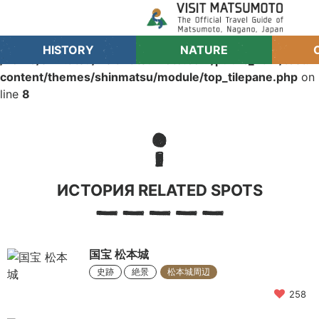
Warning
: Trying to access array offset on value of type
bool in
HISTORY
NATURE
/home/sinmatsu/visitmatsumoto.com/public_html/test.
content/themes/shinmatsu/module/top_tilepane.php
on
line
8
ИСТОРИЯ RELATED SPOTS
国宝 松本城
史跡
絶景
松本城周辺
258