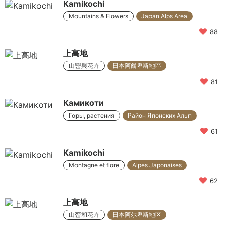
Kamikochi
Mountains & Flowers
Japan Alps Area
88
上高地
山巒與花卉
日本阿爾卑斯地區
81
Камикоти
Горы, растения
Район Японских Альп
61
Kamikochi
Montagne et flore
Alpes Japonaises
62
上高地
山峦和花卉
日本阿尔卑斯地区