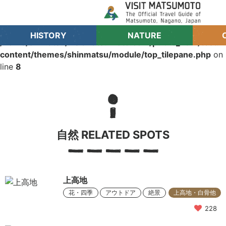
Warning
: Trying to access array offset on value of type
bool in
HISTORY
NATURE
/home/sinmatsu/visitmatsumoto.com/public_html/test.
content/themes/shinmatsu/module/top_tilepane.php
on
line
8
自然 RELATED SPOTS
上高地
花・四季
アウトドア
絶景
上高地・白骨他
228