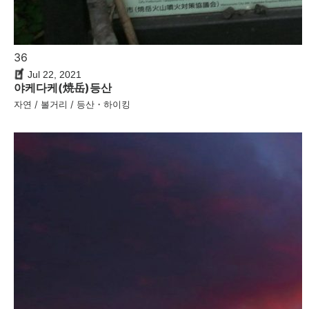
36
Jul 22, 2021
야케다케(焼岳)등산
자연 / 볼거리 / 등산・하이킹