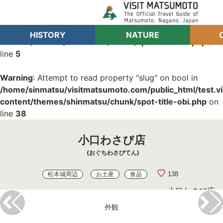
Warning
: Undefined array key "genre" in
/home/sinmatsu/visitmatsumoto.com/public_html/test.
HISTORY
NATURE
content/themes/shinmatsu/chunk/spot-title-obi.php
on
line
5
Warning
: Attempt to read property "slug" on bool in
/home/sinmatsu/visitmatsumoto.com/public_html/test.
content/themes/shinmatsu/chunk/spot-title-obi.php
on
line
38
小口わさび店
おぐちわさびてん
138
松本城周辺
お土産
食品
小口わさび店
外観