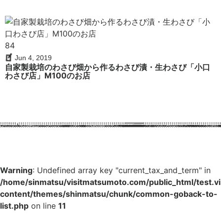
84
Jun 4, 2019
自家製栽培のわさび畑から作るわさび漬・生わさび「小口
わさび店」M100のお店
Warning
: Undefined array key "current_tax_and_term" in
/home/sinmatsu/visitmatsumoto.com/public_html/test.
content/themes/shinmatsu/chunk/common-goback-to-
list.php
on line
11