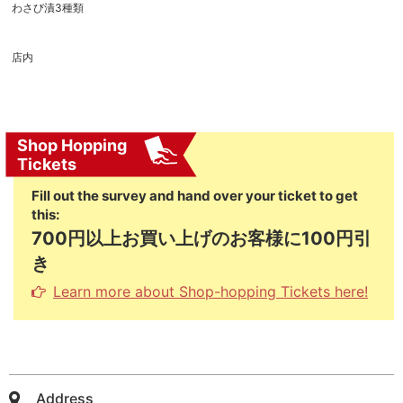
わさび漬3種類
店内
Shop Hopping
Tickets
Fill out the survey and hand over your ticket to get
this:
700円以上お買い上げのお客様に100円引
き
Learn more about Shop-hopping Tickets here!
Address