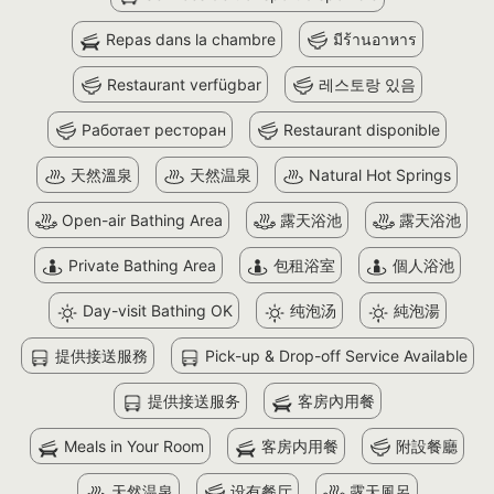
Repas dans la chambre
มีร้านอาหาร
Restaurant verfügbar
레스토랑 있음
Работает ресторан
Restaurant disponible
天然溫泉
天然温泉
Natural Hot Springs
Open-air Bathing Area
露天浴池
露天浴池
Private Bathing Area
包租浴室
個人浴池
Day-visit Bathing OK
纯泡汤
純泡湯
提供接送服務
Pick-up & Drop-off Service Available
提供接送服务
客房內用餐
Meals in Your Room
客房内用餐
附設餐廳
天然温泉
设有餐厅
露天風呂