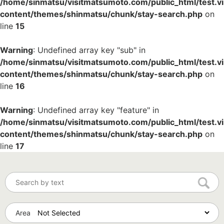
/home/sinmatsu/visitmatsumoto.com/public_html/test.
content/themes/shinmatsu/chunk/stay-search.php
on
line
15
Warning
: Undefined array key "sub" in
/home/sinmatsu/visitmatsumoto.com/public_html/test.
content/themes/shinmatsu/chunk/stay-search.php
on
line
16
Warning
: Undefined array key "feature" in
/home/sinmatsu/visitmatsumoto.com/public_html/test.
content/themes/shinmatsu/chunk/stay-search.php
on
line
17
Area