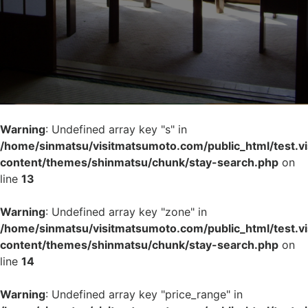
Warning
: Undefined array key "s" in
/home/sinmatsu/visitmatsumoto.com/public_html/test.
content/themes/shinmatsu/chunk/stay-search.php
on
line
13
Warning
: Undefined array key "zone" in
/home/sinmatsu/visitmatsumoto.com/public_html/test.
content/themes/shinmatsu/chunk/stay-search.php
on
line
14
Warning
: Undefined array key "price_range" in